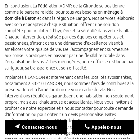
En conclusion, La Fédération ADMR de la Gironde se positionne
comme le partenaire idéal pour tous vos besoins en
ménage à
domicile à Baron
et dans la région de Langon. Nos services, élaborés
avec soin et adaptés à chaque situation, offrent une solution
complète pour maintenir l'hygiène et la sérénité dans votre habitat.
Chaque intervention, réalisée par des équipes compétentes et
passionnées, s'inscrit dans une démarche d'excellence visant à
améliorer votre qualité de vie. De l'accompagnement sur-mesure
aux conseils pratiques en passant par une flexibilité totale dans
l'organisation de vos tâches ménagères, notre offre se distingue par
sa rigueur, sa transparence et son efficacité.
Implantés à LANGON et intervenant dans les localités avoisinantes,
notamment à 33210 LANGON, nous sommes fiers de contribuer à la
préservation et à l'amélioration de votre cadre de vie. Nos
interventions régulières garantissent une habitation non seulement
propre, mais aussi chaleureuse et accueillante. Nous vous invitons à
profiter de notre expertise et à nous contacter pour toute demande
d'information ou pour obtenir un devis personnalisé. Faites
confiance à La Fédération ADMR de la Gironde pour transformer
votre quotidien grâce à un service de ménage à domicile conçu pour
Contactez-nous
Appelez-nous
répondre parfaitement à vos exigences, tout en valorisant chaque