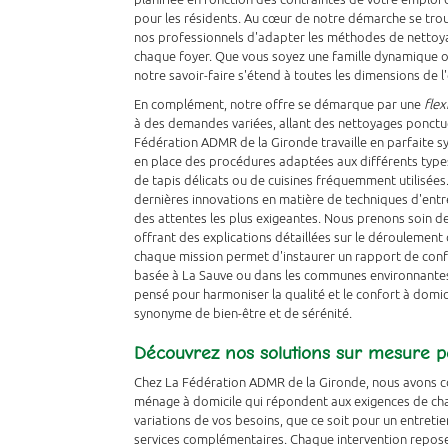
pour les résidents. Au cœur de notre démarche se trou
nos professionnels d'adapter les méthodes de nettoy
chaque foyer. Que vous soyez une famille dynamique o
notre savoir-faire s'étend à toutes les dimensions de 
En complément, notre offre se démarque par une
flex
à des demandes variées, allant des nettoyages ponctuel
Fédération ADMR de la Gironde travaille en parfaite s
en place des procédures adaptées aux différents types 
de tapis délicats ou de cuisines fréquemment utilisées
dernières innovations en matière de techniques d'entre
des attentes les plus exigeantes. Nous prenons soin de
offrant des explications détaillées sur le déroulement 
chaque mission permet d'instaurer un rapport de confia
basée à La Sauve ou dans les communes environnantes.
pensé pour harmoniser la qualité et le confort à domi
synonyme de bien-être et de sérénité.
Découvrez nos solutions sur mesure po
Chez La Fédération ADMR de la Gironde, nous avons 
ménage à domicile qui répondent aux exigences de cha
variations de vos besoins, que ce soit pour un entretie
services complémentaires. Chaque intervention repos