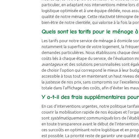
particulier, en adaptant nos interventions même lors
logistique optimisée et à une équipe dédiée, nous as
qualité de notre ménage. Cette réactivité témoigne de
bien-être de notre clientèle, qui valorise à la fois la pon
Quels sont les tarifs pour le ménage à
Les tarifs pour notre service de ménage à domicile sont
notamment la superficie de votre logement, la fréquenc
demandes particulières. Nous établissons chaque devis
coûts liés à chaque étape du service, de l'évaluation in
avantageux
et des solutions personnalisées sont égal
de choisir l'option qui correspond le mieux à leur budg
accessible à tous tout en maintenant un haut niveau d
la justesse de nos prix, sans compromis sur l'excellenc
totale dans l'affichage des coûts, afin d'éviter les mauv
Y a-t-il des frais supplémentaires pour
En cas d'interventions urgentes, notre politique tarifai
couvrir la mobilisation rapide de nos équipes et l'orga
sont
systématiquement communiqués
lors de l'étab
en toute transparence avant le début de l'interventio
ces surcoûts en optimisant notre logistique et en pro
est possible. La priorité reste de garantir une qualité