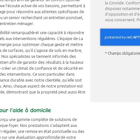
la Gironde. Confor
ve l'écoute active de vos besoins, permettant à
disposez notamment 
age pour répondre aux attentes spécifiques de
d'opposition et d'
u un senior recherchant un entretien ponctuel,
vous concernent. Po
l'entretien ménager.
ibilité remarquable
et une capacité à répondre
s aux interventions régulières. L'équipe de La
ynergie pour optimiser chaque geste et mettre
de surfaces, qu'il s'agisse de sols en marbre,
*
Champs obligatoir
. Nos spécialistes se tiennent informés des
tien afin de garantir des résultats à la hauteur
 créer un climat de confiance et de sécurité en
des interventions. Ce soin particulier dans
nce durable avec notre clientèle, qu'elle soit
 Ainsi, chaque aspect de notre prestation est
cile, démontrant que la propreté peut aussi être
ur l'aide à domicile
conçu une gamme complète de solutions de
que foyer. Nos prestations s'adaptent aux
n régulier, une remise en état ponctuelle ou des
e sur une
évaluation approfondie
de votre