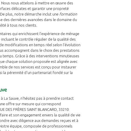
. Nous nous attelons à mettre en œuvre des
rfaces délicates et garantir une propreté
 De plus, notre démarche inclut une
formation
ise des dernières avancées dans le domaine du
ité à tous nos clients.
taires qui enrichissent l'expérience de ménage
incluant le contrôle régulier de la qualité des
é de modifications en temps réel selon l'évolution
vous accompagnent dans le choix des prestations
u temps. Grâce à des interventions minutieuses
que chaque solution proposée est alignée avec
emble de nos services est conçu pour instaurer
nsi la pérennité d'un partenariat fondé sur la
uve
 à La Sauve, n'hésitez pas à prendre contact
une offre sur mesure qui correspond
25 RUE DES FRÈRES SAINT BLANCARD, 33210
faire et son engagement envers la qualité de vie
pondre avec diligence aux demandes reçues et à
 Notre équipe, composée de professionnels