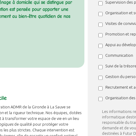
nage à domicile qui se distingue par
Supervision des 
rvention est pensée pour apporter une
Organisation et s
ivement au bien-être quotidien de nos
Visites de convivi
Promotion et repr
Appui au dévelop
Communication
Suivi de la trésor
Gestion du perso
Recrutement et a
ile
Organisation des 
ration ADMR de la Gironde à La Sauve se
Les informations rec
on
et la rigueur technique. Nos équipes, dotées
informatique desti
t à transformer votre espace de vie en un lieu
responsable du trai
logiques
de qualité pour protéger votre
demande et de vous
 les plus strictes. Chaque intervention est
destinées à Futur D
du temps afin de garantir un confort optimal