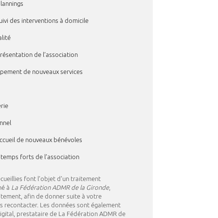
plannings
uivi des interventions à domicile
alité
ésentation de l’association
pement de nouveaux services
erie
nnel
ccueil de nouveaux bénévoles
temps forts de l’association
ueillies font l’objet d’un traitement
né à
La Fédération ADMR de la Gironde
,
tement, afin de donner suite à votre
 recontacter. Les données sont également
igital, prestataire de La Fédération ADMR de