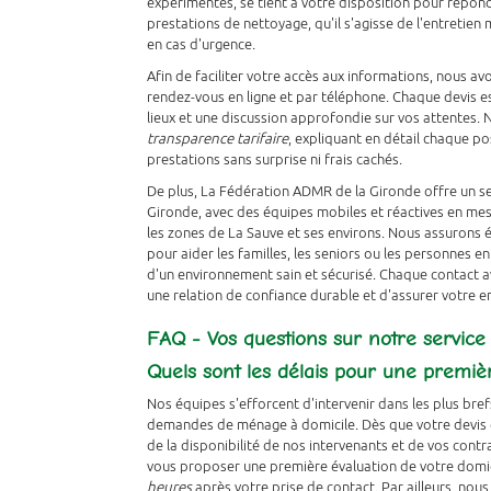
MÉNAGE À DOMICILE LA S
expérimentés, se tient à votre disposition pour répon
prestations de nettoyage, qu'il s'agisse de l'entretien
en cas d'urgence.
APPELEZ-NOUS
DEVIS GRATUIT
Afin de faciliter votre accès aux informations, nous av
rendez-vous en ligne et par téléphone. Chaque devis e
lieux et une discussion approfondie sur vos attentes.
transparence tarifaire
, expliquant en détail chaque p
prestations sans surprise ni frais cachés.
De plus, La Fédération ADMR de la Gironde offre un se
Gironde, avec des équipes mobiles et réactives en m
les zones de La Sauve et ses environs. Nous assuron
pour aider les familles, les seniors ou les personnes e
d'un environnement sain et sécurisé. Chaque contact a
une relation de confiance durable et d'assurer votre en
FAQ - Vos questions sur notre servic
Quels sont les délais pour une premiè
Nos équipes s'efforcent d'intervenir dans les plus bre
demandes de ménage à domicile. Dès que votre devis es
de la disponibilité de nos intervenants et de vos con
vous proposer une première évaluation de votre domici
heures
après votre prise de contact. Par ailleurs, nou