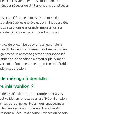
AUVE
dre à toutes vos questions concernant les
 ménager régulier ou d'interventions ponctuelles
NOUS REJOINDRE
ons simplifié notre processus de prise de
st élaboré après une évaluation minutieuse des
 Nous attachons une grande importance à la
oste de dépense et garantissant ainsi des
rvice de proximité couvrant la région de la
esure d'intervenir rapidement, notamment dans
s également un accompagnement personnalisé
n situation de handicap à profiter pleinement
vec notre équipe est une opportunité d'établir
tière satisfaction.
e de ménage à domicile
re intervention ?
fs délais afin de répondre rapidement à vos
t validé, un rendez-vous est fixé en fonction
traintes personnelles. Nous nous engageons à
le dans un délai qui varie entre
24 et 48
s restons à l'écoute de toute urgence ou besoin